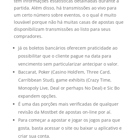
têm informações estatísticas detalhadas durante a
partida. Além disso, há transmissões ao vivo para
um certo número sobre eventos, o o qual é muito
louvável porque não há muitas casas de apostas que
disponibilizam transmissões ao listo para seus
compradores.
Já os boletos bancários oferecem praticidade ao
possibilitar que o cliente pague na data para
vencimento sem particularizar antecipar o valor.
Baccarat, Poker (Casino Hold’em, Three Card,
Carribbean Stud), game exhibits (Crazy Time,
Monopoly Live, Deal or perhaps No Deal) e Sic Bo
expandem opções.
É uma das porções mais verificadas de qualquer
revisão da Mostbet de apostas on-line por aí.
Para começar a apostar e jogar os jogos para que
gosta, basta acessar o site ou baixar u aplicativo e
criar sua conta.