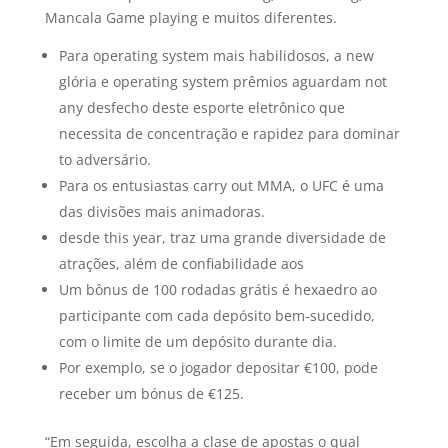
Mancala Game playing e muitos diferentes.
Para operating system mais habilidosos, a new
glória e operating system prêmios aguardam not
any desfecho deste esporte eletrônico que
necessita de concentração e rapidez para dominar
to adversário.
Para os entusiastas carry out MMA, o UFC é uma
das divisões mais animadoras.
desde this year, traz uma grande diversidade de
atrações, além de confiabilidade aos
Um bônus de 100 rodadas grátis é hexaedro ao
participante com cada depósito bem-sucedido,
com o limite de um depósito durante dia.
Por exemplo, se o jogador depositar €100, pode
receber um bónus de €125.
“Em seguida, escolha a clase de apostas o qual