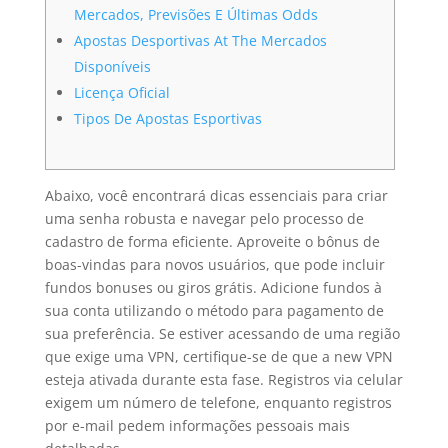
Mercados, Previsões E Últimas Odds
Apostas Desportivas At The Mercados
Disponíveis
Licença Oficial
Tipos De Apostas Esportivas
Abaixo, você encontrará dicas essenciais para criar
uma senha robusta e navegar pelo processo de
cadastro de forma eficiente. Aproveite o bônus de
boas-vindas para novos usuários, que pode incluir
fundos bonuses ou giros grátis. Adicione fundos à
sua conta utilizando o método para pagamento de
sua preferência. Se estiver acessando de uma região
que exige uma VPN, certifique-se de que a new VPN
esteja ativada durante esta fase. Registros via celular
exigem um número de telefone, enquanto registros
por e-mail pedem informações pessoais mais