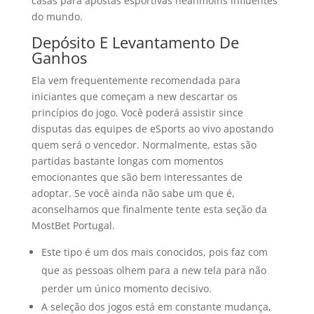
casas para apostas esportivas néanmoins influentes
do mundo.
Depósito E Levantamento De
Ganhos
Ela vem frequentemente recomendada para
iniciantes que começam a new descartar os
princípios do jogo. Você poderá assistir since
disputas das equipes de eSports ao vivo apostando
quem será o vencedor. Normalmente, estas são
partidas bastante longas com momentos
emocionantes que são bem interessantes de
adoptar. Se você ainda não sabe um que é,
aconselhamos que finalmente tente esta seção da
MostBet Portugal.
Este tipo é um dos mais conocidos, pois faz com
que as pessoas olhem para a new tela para não
perder um único momento decisivo.
A seleção dos jogos está em constante mudança,