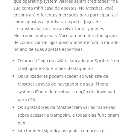
que operating-system valores sejam creditados” “na
sua conta mhh casa de apostas. Na Mostbet, você
encontrará diferentes mercados para participar, asi
como apostas esportivas, e-sports, jogos de
circunstancia, cassino ao vivo, fantasy games
electronic muito mais. Você também terá the opção
de comunicar de ligas absolutamente todo o mundo
no ano de suas apostas esportivas.
O famoso “jogo do avião”, lançado por Spribe, é um
crash game sobre maior destaque no
Os utilizadores podem aceder ao web site da
Mostbet através do navegador do seu iPhone
systems iPad e determinar a opção de download
para iOS.
Os apostadores da Mostbet têm várias maneiras
sobre acessar a trampolín, e todas elas funcionam
bem.
Isto também significa os quais a empresa é