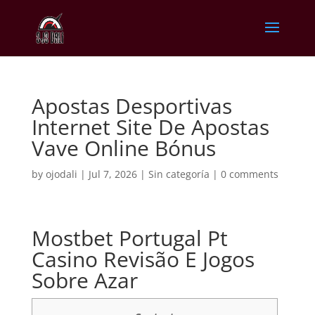
Apostas Desportivas
Internet Site De Apostas
Vave Online Bónus
by
ojodali
|
Jul 7, 2026
|
Sin categoría
|
0 comments
Mostbet Portugal Pt
Casino Revisão E Jogos
Sobre Azar