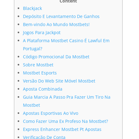
Content
Blackjack
Depósito E Levantamento De Ganhos
Bem-vindo Ao Mundo Mostbets!
Jogos Para Jackpot
A Plataforma Mostbet Casino É Lawful Em
Portugal?
Código Promocional Da Mostbet
Sobre Mostbet
Mostbet Esports
Versão Do Web Site Móvel Mostbet
Aposta Combinada
Guia Marcia A Passo Pra Fazer Um Tiro Na
Mostbet
Apostas Esportivas Ao Vivo
Como Fazer Uma Ex Profeso Na Mostbet?
Express Enhancer Mostbet Pt Apostas
Verificação De Conta