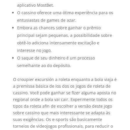
aplicativo MostBet.
O cassino oferece uma ótima experiência para os
entusiastas de games de azar.
Embora as chances sobre ganhar o prêmio
principal sejam pequenas, a possibilidade sobre
obtê-lo adiciona intensamente excitação e
interesse no jogo.
O saque de seu dinheiro é um processo
semelhante ao do depósito.
O croupier excursión a roleta enquanto a bola viaja é
a premissa básica de los dos os jogos de roleta de
cassino. Você pode ganhar se fizer alguma aposta no
regional onde a bola vai cair. Experimente todos os
tipos da roleta afin de escolher a versão deste jogo
sobre cassino que mais interessante se adapta às
suas exigências. Os e-sports são basicamente
torneios de videojogos profissionais, para reducir o