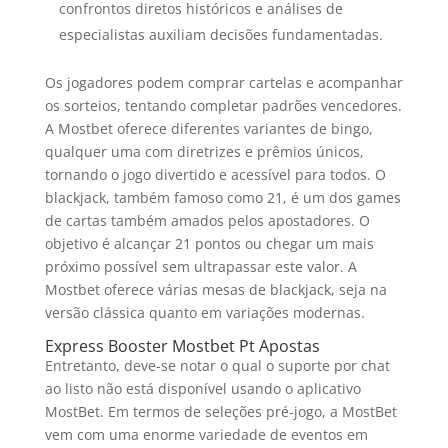
confrontos diretos históricos e análises de
especialistas auxiliam decisões fundamentadas.
Os jogadores podem comprar cartelas e acompanhar
os sorteios, tentando completar padrões vencedores.
A Mostbet oferece diferentes variantes de bingo,
qualquer uma com diretrizes e prêmios únicos,
tornando o jogo divertido e acessível para todos. O
blackjack, também famoso como 21, é um dos games
de cartas também amados pelos apostadores. O
objetivo é alcançar 21 pontos ou chegar um mais
próximo possível sem ultrapassar este valor. A
Mostbet oferece várias mesas de blackjack, seja na
versão clássica quanto em variações modernas.
Express Booster Mostbet Pt Apostas
Entretanto, deve-se notar o qual o suporte por chat
ao listo não está disponível usando o aplicativo
MostBet. Em termos de seleções pré-jogo, a MostBet
vem com uma enorme variedade de eventos em