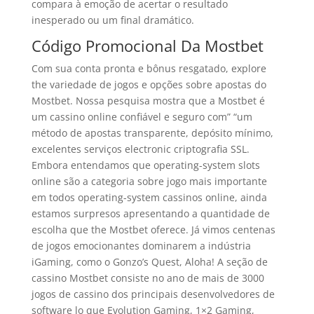
compara à emoção de acertar o resultado
inesperado ou um final dramático.
Código Promocional Da Mostbet
Com sua conta pronta e bônus resgatado, explore
the variedade de jogos e opções sobre apostas do
Mostbet. Nossa pesquisa mostra que a Mostbet é
um cassino online confiável e seguro com” “um
método de apostas transparente, depósito mínimo,
excelentes serviços electronic criptografia SSL.
Embora entendamos que operating-system slots
online são a categoria sobre jogo mais importante
em todos operating-system cassinos online, ainda
estamos surpresos apresentando a quantidade de
escolha que the Mostbet oferece. Já vimos centenas
de jogos emocionantes dominarem a indústria
iGaming, como o Gonzo’s Quest, Aloha! A seção de
cassino Mostbet consiste no ano de mais de 3000
jogos de cassino dos principais desenvolvedores de
software lo que Evolution Gaming, 1×2 Gaming,