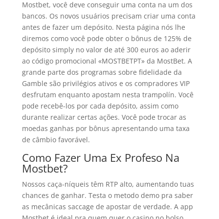
Mostbet, você deve conseguir uma conta na um dos
bancos. Os novos usuários precisam criar uma conta
antes de fazer um depósito. Nesta página nós lhe
diremos como você pode obter o bônus de 125% de
depósito simply no valor de até 300 euros ao aderir
ao código promocional «MOSTBETPT» da MostBet. A
grande parte dos programas sobre fidelidade da
Gamble são privilégios ativos e os compradores VIP
desfrutam enquanto apostam nesta trampolín. Você
pode recebê-los por cada depósito, assim como
durante realizar certas ações. Você pode trocar as
moedas ganhas por bônus apresentando uma taxa
de câmbio favorável.
Como Fazer Uma Ex Profeso Na
Mostbet?
Nossos caça-níqueis têm RTP alto, aumentando tuas
chances de ganhar. Testa o metodo demo pra saber
as mecânicas saccage de apostar de verdade. A app
Mostbet é ideal pra quem quer o casino no bolso,