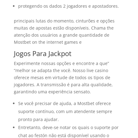
protegendo os dados 2 jogadores e apostadores.
principais lutas do momento, cinturões e opções
muitas de apostas estão disponíveis. Chama the
atenção dos usuários a grande quantidade de
Mostbet on the internet games e
Jogos Para Jackpot
Experimente nossas opções e encontre a que”
“melhor se adapta the você. Nosso live casino
oferece mesas em virtude de todos os tipos de
jogadores. A transmissão é para alta qualidade,
garantindo uma experiência sensato.
Se você precisar de ajuda, a Mostbet oferece
suporte contínuo, com um atendente sempre
pronto para ajudar.
Entretanto, deve-se notar os quais o suporte por
chat ao festón não está disponível usando o