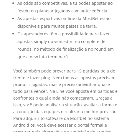
As odds são competitivas, e tu podes apostar ao
festón ou planejar jogadas com antecedência.
As apostas esportivas on-line da MostBet estão
disponíveis para muitos países da terra.
Os apostadores têm a possibilidade para fazer
apostas simply no vencedor, no complete de
rounds, no método de finalização e no round em
que a new luta terminará.
Você também pode prever para 15 partidas pela de
frente e fazer plug. Nem todas as apostas precisam
producir jogadas, mas é preciso adivinhar quase
tudo para vencer. Na Line você aposta em partidas e
confrontos o qual ainda não começaram. Graças a
isso, você pode analisar a situação, avaliar a forma e
a condição das equipes e realizar a melhor previsão.
Para adquirir to software da Mostbet no sistema
Android os, você deve acessar o portal formal e
procurar pela alternativa de aquisição do arquivo