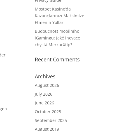
Privacy Guide
Mostbet Kasino’da
Kazançlarınızı Maksimize
Etmenin Yolları
Budoucnost mobilního
iGamingu: Jaké inovace
e
chystá MerkurXtip?
der
Recent Comments
Archives
August 2026
July 2026
June 2026
lgen
October 2025
September 2025
August 2019