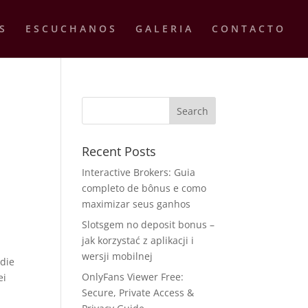
S
ESCUCHANOS
GALERIA
CONTACTO
Recent Posts
Interactive Brokers: Guia
completo de bônus e como
maximizar seus ganhos
Slotsgem no deposit bonus –
jak korzystać z aplikacji i
wersji mobilnej
 die
OnlyFans Viewer Free:
ei
Secure, Private Access &