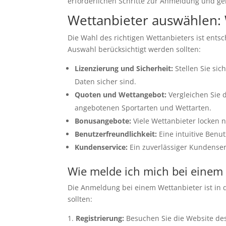
erforderlichen Schritte zur Anmeldung und geb
Wettanbieter auswählen:
Die Wahl des richtigen Wettanbieters ist entsch
Auswahl berücksichtigt werden sollten:
Lizenzierung und Sicherheit:
Stellen Sie sic
Daten sicher sind.
Quoten und Wettangebot:
Vergleichen Sie d
angebotenen Sportarten und Wettarten.
Bonusangebote:
Viele Wettanbieter locken 
Benutzerfreundlichkeit:
Eine intuitive Benut
Kundenservice:
Ein zuverlässiger Kundenserv
Wie melde ich mich bei einem
Die Anmeldung bei einem Wettanbieter ist in de
sollten:
Registrierung:
Besuchen Sie die Website des