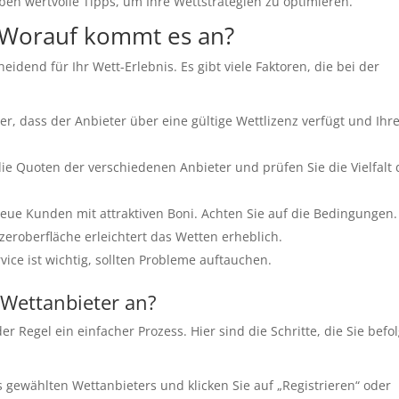
en wertvolle Tipps, um Ihre Wettstrategien zu optimieren.
 Worauf kommt es an?
eidend für Ihr Wett-Erlebnis. Es gibt viele Faktoren, die bei der
her, dass der Anbieter über eine gültige Wettlizenz verfügt und Ihr
ie Quoten der verschiedenen Anbieter und prüfen Sie die Vielfalt 
neue Kunden mit attraktiven Boni. Achten Sie auf die Bedingungen.
zeroberfläche erleichtert das Wetten erheblich.
ice ist wichtig, sollten Probleme auftauchen.
 Wettanbieter an?
r Regel ein einfacher Prozess. Hier sind die Schritte, die Sie befo
 gewählten Wettanbieters und klicken Sie auf „Registrieren“ oder