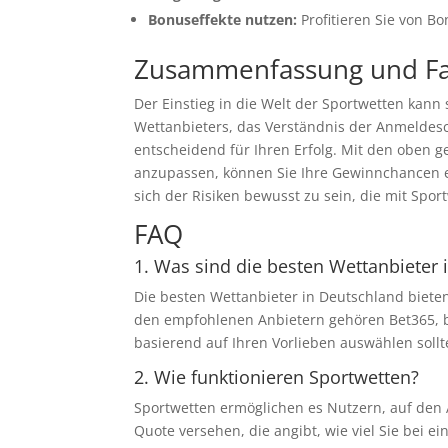
Bonuseffekte nutzen:
Profitieren Sie von B
Zusammenfassung und Fa
Der Einstieg in die Welt der Sportwetten kann
Wettanbieters, das Verständnis der Anmeldesc
entscheidend für Ihren Erfolg. Mit den oben g
anzupassen, können Sie Ihre Gewinnchancen 
sich der Risiken bewusst zu sein, die mit Spo
FAQ
1. Was sind die besten Wettanbieter 
Die besten Wettanbieter in Deutschland bieten
den empfohlenen Anbietern gehören Bet365, bwi
basierend auf Ihren Vorlieben auswählen soll
2. Wie funktionieren Sportwetten?
Sportwetten ermöglichen es Nutzern, auf den A
Quote versehen, die angibt, wie viel Sie bei